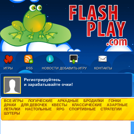
ИГРЫ
RSS
НОВОСТИ
ДОБАВИТЬ ИГРУ
КОНТАКТЫ
Регистрируйтесь
и зарабатывайте очки!
ВСЕ ИГРЫ
ЛОГИЧЕСКИЕ
АРКАДНЫЕ
БРОДИЛКИ
ГОНКИ
ДРАКИ
ДЛЯ ДЕВОЧЕК
КВЕСТЫ
КЛАССИЧЕСКИЕ
АЗАРТНЫЕ
ЛЕТАЛКИ
НАСТОЛЬНЫЕ
RPG
СПОРТИВНЫЕ
СТРАТЕГИИ
ШУТЕРЫ