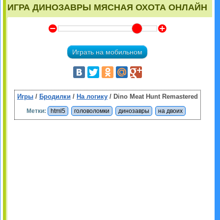
ИГРА ДИНОЗАВРЫ МЯСНАЯ ОХОТА ОНЛАЙН
Y
Z
Играть на мобильном
Игры
/
Бродилки
/
На логику
/ Dino Meat Hunt Remastered
Метки:
html5
головоломки
динозавры
на двоих