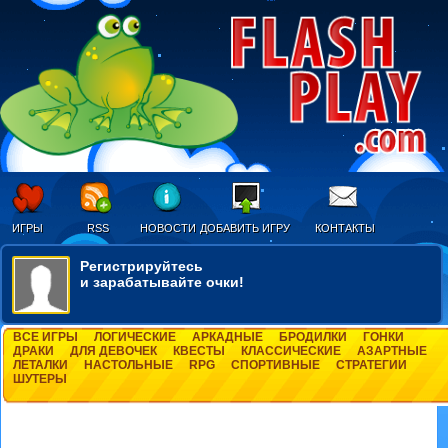
ИГРЫ
RSS
НОВОСТИ
ДОБАВИТЬ ИГРУ
КОНТАКТЫ
Регистрируйтесь
и зарабатывайте очки!
ВСЕ ИГРЫ
ЛОГИЧЕСКИЕ
АРКАДНЫЕ
БРОДИЛКИ
ГОНКИ
ДРАКИ
ДЛЯ ДЕВОЧЕК
КВЕСТЫ
КЛАССИЧЕСКИЕ
АЗАРТНЫЕ
ЛЕТАЛКИ
НАСТОЛЬНЫЕ
RPG
СПОРТИВНЫЕ
СТРАТЕГИИ
ШУТЕРЫ