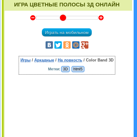
ИГРА ЦВЕТНЫЕ ПОЛОСЫ 3Д ОНЛАЙН
Y
Z
Играть на мобильном
Игры
/
Аркадные
/
На ловкость
/ Color Band 3D
Метки:
3D
html5