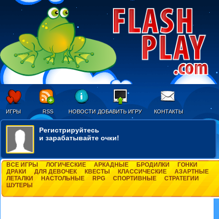
ИГРЫ
RSS
НОВОСТИ
ДОБАВИТЬ ИГРУ
КОНТАКТЫ
Регистрируйтесь
и зарабатывайте очки!
ВСЕ ИГРЫ
ЛОГИЧЕСКИЕ
АРКАДНЫЕ
БРОДИЛКИ
ГОНКИ
ДРАКИ
ДЛЯ ДЕВОЧЕК
КВЕСТЫ
КЛАССИЧЕСКИЕ
АЗАРТНЫЕ
ЛЕТАЛКИ
НАСТОЛЬНЫЕ
RPG
СПОРТИВНЫЕ
СТРАТЕГИИ
ШУТЕРЫ