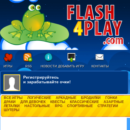
ИГРЫ
RSS
НОВОСТИ
ДОБАВИТЬ ИГРУ
КОНТАКТЫ
Регистрируйтесь
и зарабатывайте очки!
ВСЕ ИГРЫ
ЛОГИЧЕСКИЕ
АРКАДНЫЕ
БРОДИЛКИ
ГОНКИ
ДРАКИ
ДЛЯ ДЕВОЧЕК
КВЕСТЫ
КЛАССИЧЕСКИЕ
АЗАРТНЫЕ
ЛЕТАЛКИ
НАСТОЛЬНЫЕ
RPG
СПОРТИВНЫЕ
СТРАТЕГИИ
ШУТЕРЫ