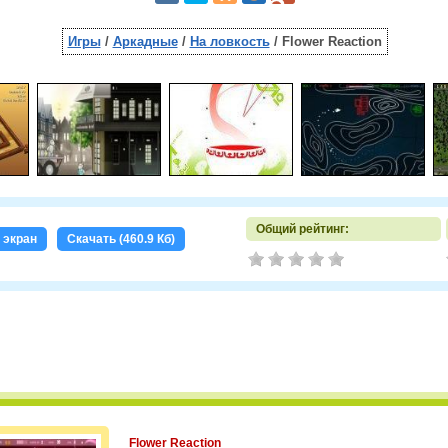
Игры
/
Аркадные
/
На ловкость
/ Flower Reaction
Общий рейтинг:
 экран
Скачать (460.9 Кб)
Flower Reaction