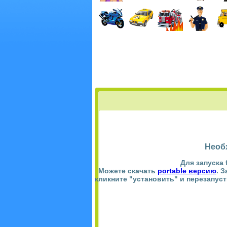
Необ
Для запуска 
Можете скачать
portable версию
. 
кликните "установить" и перезапус