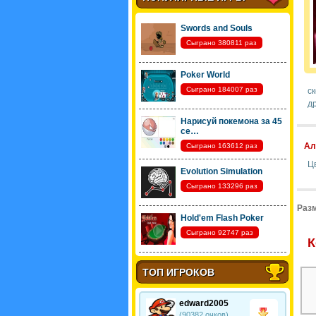
Swords and Souls
Сыграно 380811 раз
Poker World
Сыграно 184007 раз
ск
д
Нарисуй покемона за 45
се…
Ал
Сыграно 163612 раз
Ц
Evolution Simulation
Сыграно 133296 раз
Разм
Hold'em Flash Poker
Сыграно 92747 раз
К
ТОП ИГРОКОВ
edward2005
(90382 очков)