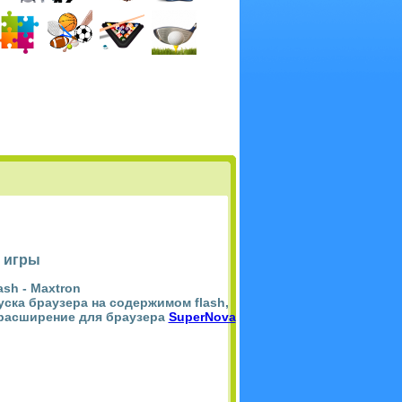
 игры
ash -
Maxtron
пуска браузера на содержимом flash,
 расширение для браузера
SuperNova