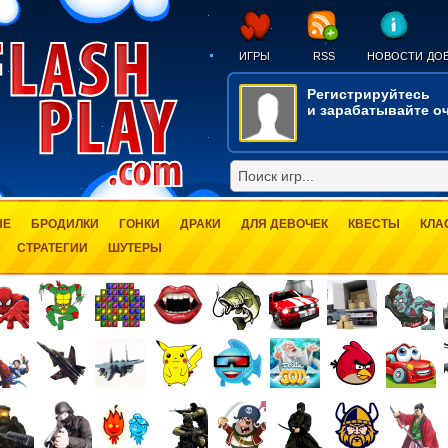
ИГРЫ
RSS
НОВОСТИ
ДОБ
Регистрируйтесь
и зарабатывайте оч
ЫЕ
БРОДИЛКИ
ГОНКИ
ДРАКИ
ДЛЯ ДЕВОЧЕК
КВЕСТЫ
КЛА
СТРАТЕГИИ
ШУТЕРЫ