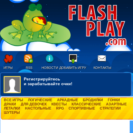
ИГРЫ
RSS
НОВОСТИ
ДОБАВИТЬ ИГРУ
КОНТАКТЫ
Регистрируйтесь
и зарабатывайте очки!
ВСЕ ИГРЫ
ЛОГИЧЕСКИЕ
АРКАДНЫЕ
БРОДИЛКИ
ГОНКИ
ДРАКИ
ДЛЯ ДЕВОЧЕК
КВЕСТЫ
КЛАССИЧЕСКИЕ
АЗАРТНЫЕ
ЛЕТАЛКИ
НАСТОЛЬНЫЕ
RPG
СПОРТИВНЫЕ
СТРАТЕГИИ
ШУТЕРЫ