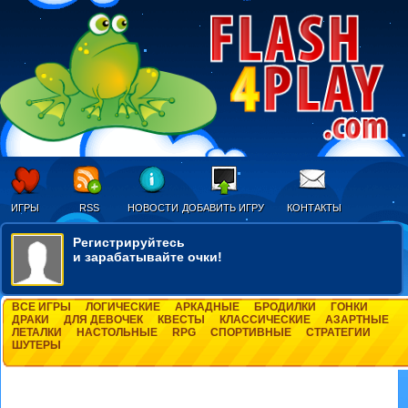
ИГРЫ
RSS
НОВОСТИ
ДОБАВИТЬ ИГРУ
КОНТАКТЫ
Регистрируйтесь
и зарабатывайте очки!
ВСЕ ИГРЫ
ЛОГИЧЕСКИЕ
АРКАДНЫЕ
БРОДИЛКИ
ГОНКИ
ДРАКИ
ДЛЯ ДЕВОЧЕК
КВЕСТЫ
КЛАССИЧЕСКИЕ
АЗАРТНЫЕ
ЛЕТАЛКИ
НАСТОЛЬНЫЕ
RPG
СПОРТИВНЫЕ
СТРАТЕГИИ
ШУТЕРЫ