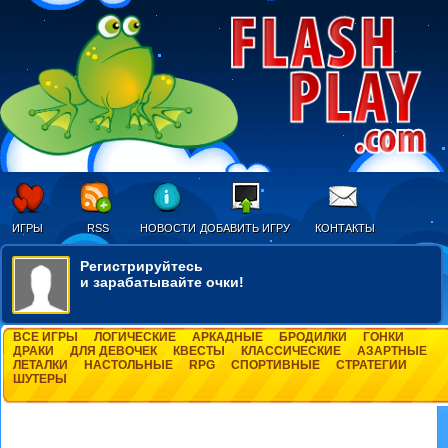
ИГРЫ
RSS
НОВОСТИ
ДОБАВИТЬ ИГРУ
КОНТАКТЫ
Регистрируйтесь
и зарабатывайте очки!
ВСЕ ИГРЫ
ЛОГИЧЕСКИЕ
АРКАДНЫЕ
БРОДИЛКИ
ГОНКИ
ДРАКИ
ДЛЯ ДЕВОЧЕК
КВЕСТЫ
КЛАССИЧЕСКИЕ
АЗАРТНЫЕ
ЛЕТАЛКИ
НАСТОЛЬНЫЕ
RPG
СПОРТИВНЫЕ
СТРАТЕГИИ
ШУТЕРЫ