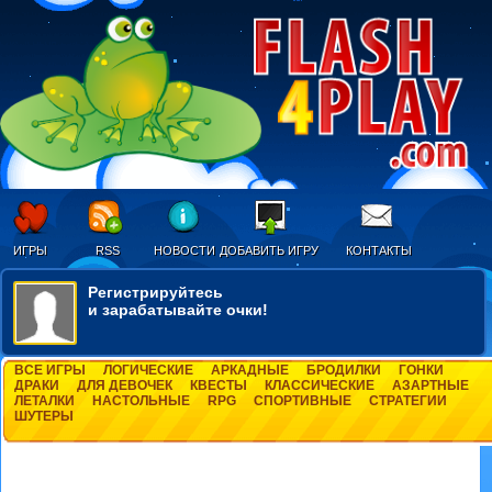
ИГРЫ
RSS
НОВОСТИ
ДОБАВИТЬ ИГРУ
КОНТАКТЫ
Регистрируйтесь
и зарабатывайте очки!
ВСЕ ИГРЫ
ЛОГИЧЕСКИЕ
АРКАДНЫЕ
БРОДИЛКИ
ГОНКИ
ДРАКИ
ДЛЯ ДЕВОЧЕК
КВЕСТЫ
КЛАССИЧЕСКИЕ
АЗАРТНЫЕ
ЛЕТАЛКИ
НАСТОЛЬНЫЕ
RPG
СПОРТИВНЫЕ
СТРАТЕГИИ
ШУТЕРЫ