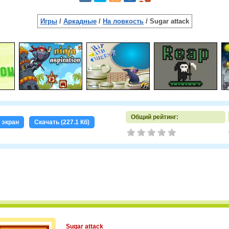
Игры
/
Аркадные
/
На ловкость
/ Sugar attack
Общий рейтинг:
 экран
Скачать (227.1 Кб)
Sugar attack