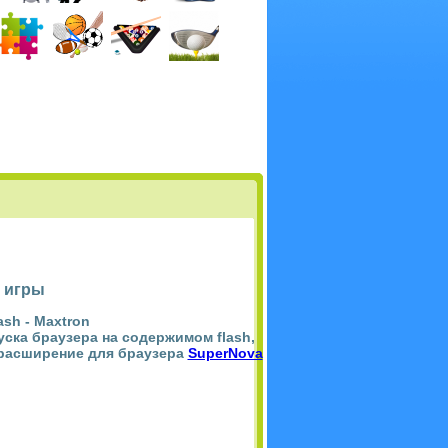
 игры
ash -
Maxtron
пуска браузера на содержимом flash,
 расширение для браузера
SuperNova