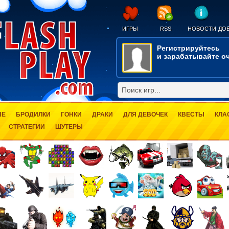
ИГРЫ
RSS
НОВОСТИ
ДОБ
Регистрируйтесь
и зарабатывайте оч
ЫЕ
БРОДИЛКИ
ГОНКИ
ДРАКИ
ДЛЯ ДЕВОЧЕК
КВЕСТЫ
КЛА
СТРАТЕГИИ
ШУТЕРЫ