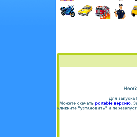
Необ
Для запуска 
Можете скачать
portable версию
. 
кликните "установить" и перезапус