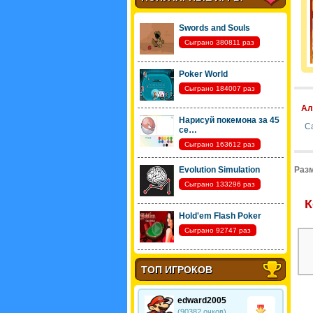
Swords and Souls
Сыграно 380811 раз
Poker World
Сыграно 184007 раз
Ал
Нарисуй покемона за 45
С
се…
Сыграно 163612 раз
Evolution Simulation
Разм
Сыграно 133296 раз
К
Hold'em Flash Poker
Сыграно 92747 раз
ТОП ИГРОКОВ
edward2005
(90382 очков)