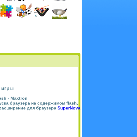
 игры
ash -
Maxtron
пуска браузера на содержимом flash,
 расширение для браузера
SuperNova