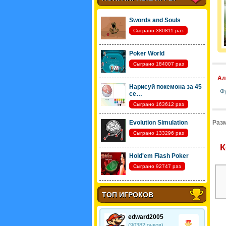
Swords and Souls
Сыграно 380811 раз
Poker World
Сыграно 184007 раз
Ал
Нарисуй покемона за 45
Ф
се…
Сыграно 163612 раз
Evolution Simulation
Разм
Сыграно 133296 раз
К
Hold'em Flash Poker
Сыграно 92747 раз
ТОП ИГРОКОВ
edward2005
(90382 очков)