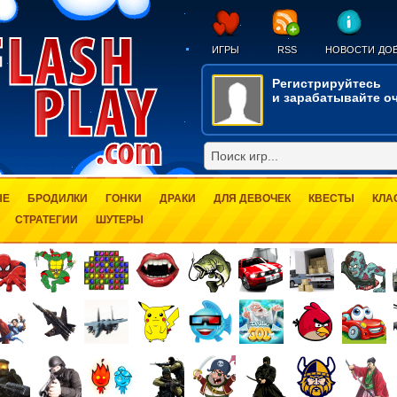
ИГРЫ
RSS
НОВОСТИ
ДОБ
Регистрируйтесь
и зарабатывайте оч
ЫЕ
БРОДИЛКИ
ГОНКИ
ДРАКИ
ДЛЯ ДЕВОЧЕК
КВЕСТЫ
КЛА
СТРАТЕГИИ
ШУТЕРЫ