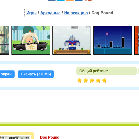
Игры
/
Аркадные
/
На реакцию
/ Dog Pound
Общий рейтинг:
 экран
Скачать (2.8 Мб)
Dog Pound