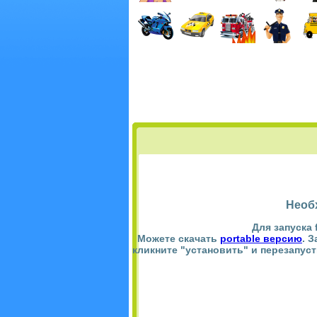
Необ
Для запуска 
Можете скачать
portable версию
. 
кликните "установить" и перезапус