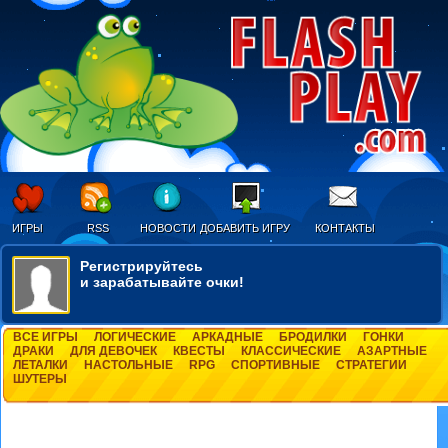
ИГРЫ
RSS
НОВОСТИ
ДОБАВИТЬ ИГРУ
КОНТАКТЫ
Регистрируйтесь
и зарабатывайте очки!
ВСЕ ИГРЫ
ЛОГИЧЕСКИЕ
АРКАДНЫЕ
БРОДИЛКИ
ГОНКИ
ДРАКИ
ДЛЯ ДЕВОЧЕК
КВЕСТЫ
КЛАССИЧЕСКИЕ
АЗАРТНЫЕ
ЛЕТАЛКИ
НАСТОЛЬНЫЕ
RPG
СПОРТИВНЫЕ
СТРАТЕГИИ
ШУТЕРЫ