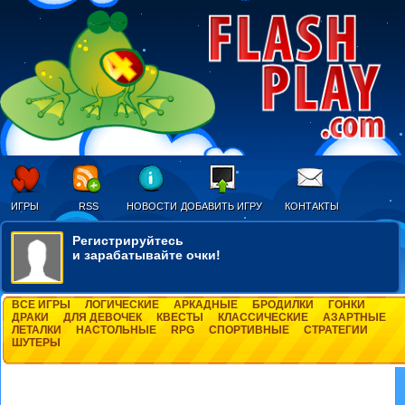
ИГРЫ
RSS
НОВОСТИ
ДОБАВИТЬ ИГРУ
КОНТАКТЫ
Регистрируйтесь
и зарабатывайте очки!
ВСЕ ИГРЫ
ЛОГИЧЕСКИЕ
АРКАДНЫЕ
БРОДИЛКИ
ГОНКИ
ДРАКИ
ДЛЯ ДЕВОЧЕК
КВЕСТЫ
КЛАССИЧЕСКИЕ
АЗАРТНЫЕ
ЛЕТАЛКИ
НАСТОЛЬНЫЕ
RPG
СПОРТИВНЫЕ
СТРАТЕГИИ
ШУТЕРЫ