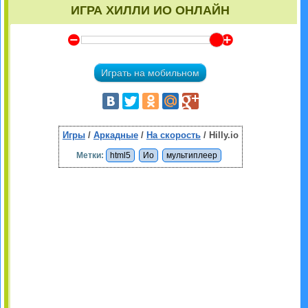
ИГРА ХИЛЛИ ИО ОНЛАЙН
Y
Z
Играть на мобильном
Игры
/
Аркадные
/
На скорость
/ Hilly.io
Метки:
html5
Ио
мультиплеер