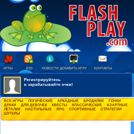
ИГРЫ
RSS
НОВОСТИ
ДОБАВИТЬ ИГРУ
КОНТАКТЫ
Регистрируйтесь
и зарабатывайте очки!
ВСЕ ИГРЫ
ЛОГИЧЕСКИЕ
АРКАДНЫЕ
БРОДИЛКИ
ГОНКИ
ДРАКИ
ДЛЯ ДЕВОЧЕК
КВЕСТЫ
КЛАССИЧЕСКИЕ
АЗАРТНЫЕ
ЛЕТАЛКИ
НАСТОЛЬНЫЕ
RPG
СПОРТИВНЫЕ
СТРАТЕГИИ
ШУТЕРЫ