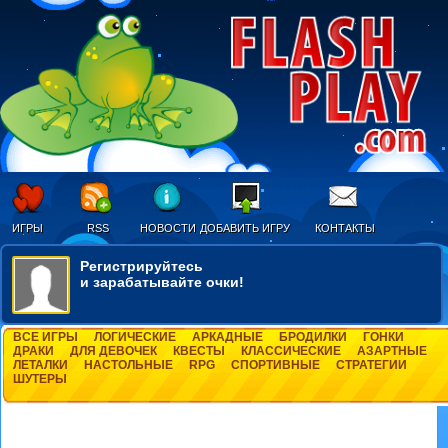
ИГРЫ
RSS
НОВОСТИ
ДОБАВИТЬ ИГРУ
КОНТАКТЫ
Регистрируйтесь
и зарабатывайте очки!
ВСЕ ИГРЫ
ЛОГИЧЕСКИЕ
АРКАДНЫЕ
БРОДИЛКИ
ГОНКИ
ДРАКИ
ДЛЯ ДЕВОЧЕК
КВЕСТЫ
КЛАССИЧЕСКИЕ
АЗАРТНЫЕ
ЛЕТАЛКИ
НАСТОЛЬНЫЕ
RPG
СПОРТИВНЫЕ
СТРАТЕГИИ
ШУТЕРЫ