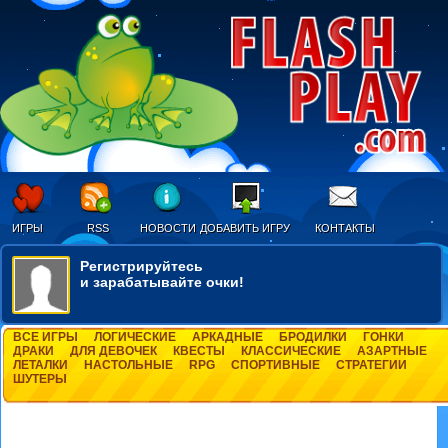
ИГРЫ
RSS
НОВОСТИ
ДОБАВИТЬ ИГРУ
КОНТАКТЫ
Регистрируйтесь
и зарабатывайте очки!
ВСЕ ИГРЫ
ЛОГИЧЕСКИЕ
АРКАДНЫЕ
БРОДИЛКИ
ГОНКИ
ДРАКИ
ДЛЯ ДЕВОЧЕК
КВЕСТЫ
КЛАССИЧЕСКИЕ
АЗАРТНЫЕ
ЛЕТАЛКИ
НАСТОЛЬНЫЕ
RPG
СПОРТИВНЫЕ
СТРАТЕГИИ
ШУТЕРЫ