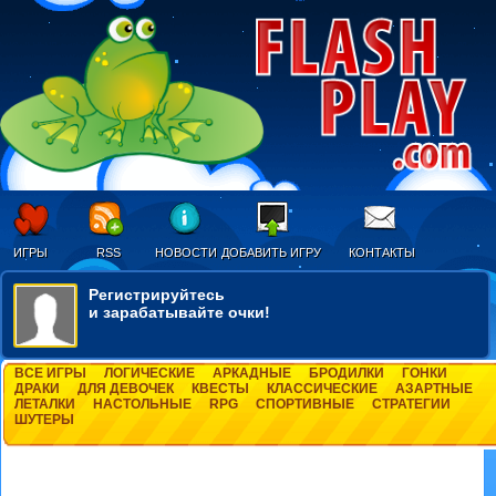
ИГРЫ
RSS
НОВОСТИ
ДОБАВИТЬ ИГРУ
КОНТАКТЫ
Регистрируйтесь
и зарабатывайте очки!
ВСЕ ИГРЫ
ЛОГИЧЕСКИЕ
АРКАДНЫЕ
БРОДИЛКИ
ГОНКИ
ДРАКИ
ДЛЯ ДЕВОЧЕК
КВЕСТЫ
КЛАССИЧЕСКИЕ
АЗАРТНЫЕ
ЛЕТАЛКИ
НАСТОЛЬНЫЕ
RPG
СПОРТИВНЫЕ
СТРАТЕГИИ
ШУТЕРЫ