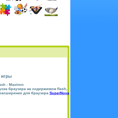
 игры
ash -
Maxtron
пуска браузера на содержимом flash,
 расширение для браузера
SuperNova