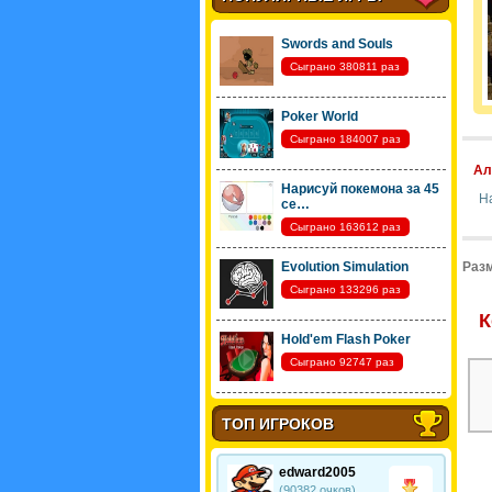
Swords and Souls
Сыграно 380811 раз
Poker World
Сыграно 184007 раз
Ал
Нарисуй покемона за 45
Н
се…
Сыграно 163612 раз
Evolution Simulation
Разм
Сыграно 133296 раз
К
Hold'em Flash Poker
Сыграно 92747 раз
ТОП ИГРОКОВ
edward2005
(90382 очков)