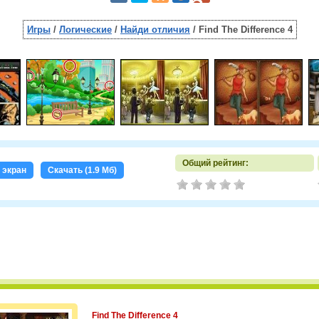
Игры
/
Логические
/
Найди отличия
/ Find The Difference 4
Общий рейтинг:
 экран
Скачать (1.9 Мб)
Find The Difference 4