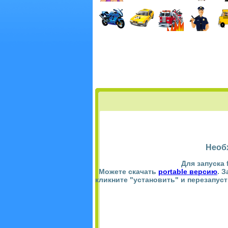
Необ
Для запуска 
Можете скачать
portable версию
. 
кликните "установить" и перезапус