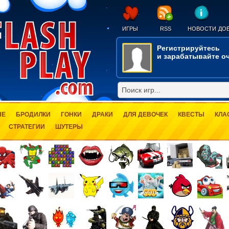
ИГРЫ
RSS
НОВОСТИ
ДОБ
Регистрируйтесь
и зарабатывайте оч
ЫЕ
БРОДИЛКИ
ГОНКИ
ДРАКИ
ДЛЯ ДЕВОЧЕК
КВЕСТЫ
КЛА
СТРАТЕГИИ
ШУТЕРЫ