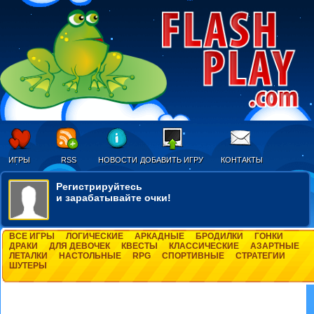
ИГРЫ
RSS
НОВОСТИ
ДОБАВИТЬ ИГРУ
КОНТАКТЫ
Регистрируйтесь
и зарабатывайте очки!
ВСЕ ИГРЫ
ЛОГИЧЕСКИЕ
АРКАДНЫЕ
БРОДИЛКИ
ГОНКИ
ДРАКИ
ДЛЯ ДЕВОЧЕК
КВЕСТЫ
КЛАССИЧЕСКИЕ
АЗАРТНЫЕ
ЛЕТАЛКИ
НАСТОЛЬНЫЕ
RPG
СПОРТИВНЫЕ
СТРАТЕГИИ
ШУТЕРЫ