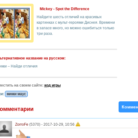
Mickey - Spot the Difference
Найдите шесть отличий на красивых
картинках с мульт-героями Диснея. Времени
в запасе много, но можно ошибиться только
три раза.
ьтернативное название на русском:
икки – Найди отличия
естить на своем сайте:
код игры
и:
микки маус
Коммен
омментарии
ZorroFe
(5370) -
2017-10-29, 10:56