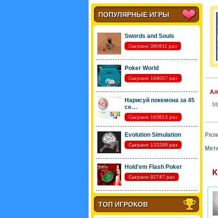
ПОПУЛЯРНЫЕ ИГРЫ
Swords and Souls
Сыграно 380811 раз
Poker World
Сыграно 184007 раз
Ал
Нарисуй покемона за 45
М
се…
Сыграно 163613 раз
Evolution Simulation
Разм
Сыграно 133296 раз
Метк
Hold'em Flash Poker
К
Сыграно 92747 раз
ТОП ИГРОКОВ