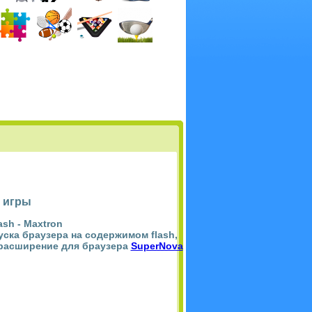
 игры
ash -
Maxtron
пуска браузера на содержимом flash,
 расширение для браузера
SuperNova