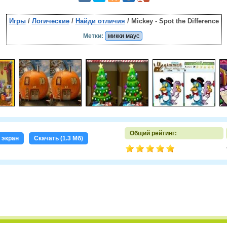
Игры
/
Логические
/
Найди отличия
/ Mickey - Spot the Difference
Метки:
микки маус
Общий рейтинг:
 экран
Скачать (1.3 Мб)