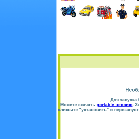
Необ
Для запуска 
Можете скачать
portable версию
. 
кликните "установить" и перезапус