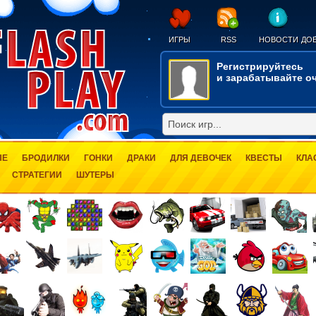
ИГРЫ
RSS
НОВОСТИ
ДОБ
Регистрируйтесь
и зарабатывайте оч
ЫЕ
БРОДИЛКИ
ГОНКИ
ДРАКИ
ДЛЯ ДЕВОЧЕК
КВЕСТЫ
КЛА
СТРАТЕГИИ
ШУТЕРЫ