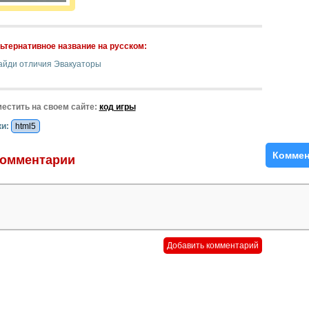
ьтернативное название на русском:
айди отличия Эвакуаторы
естить на своем сайте:
код игры
и:
html5
Коммен
омментарии