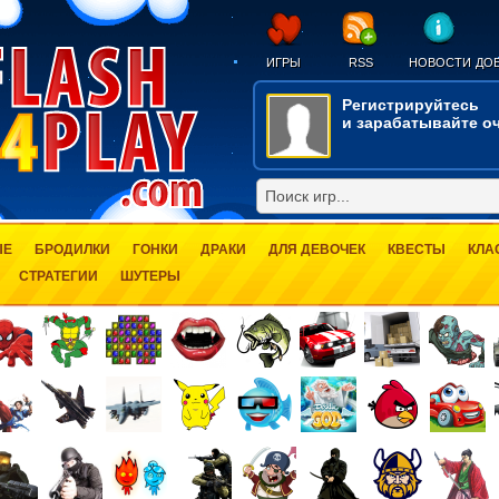
ИГРЫ
RSS
НОВОСТИ
ДОБ
Регистрируйтесь
и зарабатывайте оч
ЫЕ
БРОДИЛКИ
ГОНКИ
ДРАКИ
ДЛЯ ДЕВОЧЕК
КВЕСТЫ
КЛА
СТРАТЕГИИ
ШУТЕРЫ