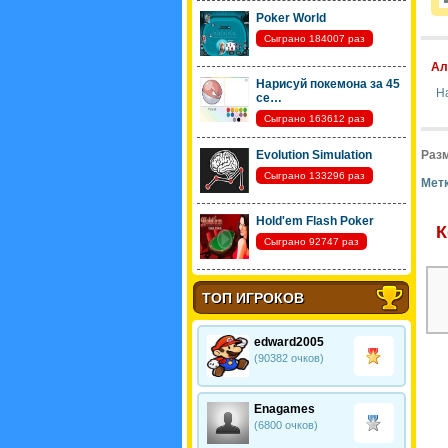
Poker World
Сыграно 184007 раз
Ал
Нарисуй покемона за 45
Н
се…
Сыграно 163612 раз
Evolution Simulation
Разм
Сыграно 133296 раз
Метк
Hold'em Flash Poker
К
Сыграно 92747 раз
ТОП ИГРОКОВ
edward2005
(90382 очков)
Enagames
(6800 очков)