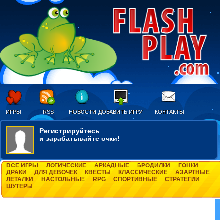
ИГРЫ
RSS
НОВОСТИ
ДОБАВИТЬ ИГРУ
КОНТАКТЫ
Регистрируйтесь
и зарабатывайте очки!
ВСЕ ИГРЫ
ЛОГИЧЕСКИЕ
АРКАДНЫЕ
БРОДИЛКИ
ГОНКИ
ДРАКИ
ДЛЯ ДЕВОЧЕК
КВЕСТЫ
КЛАССИЧЕСКИЕ
АЗАРТНЫЕ
ЛЕТАЛКИ
НАСТОЛЬНЫЕ
RPG
СПОРТИВНЫЕ
СТРАТЕГИИ
ШУТЕРЫ