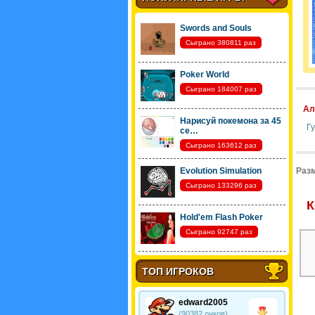
Swords and Souls
Сыграно 380811 раз
Poker World
Сыграно 184007 раз
Ал
Нарисуй покемона за 45
Г
се…
Сыграно 163612 раз
Evolution Simulation
Разм
Сыграно 133296 раз
К
Hold'em Flash Poker
Сыграно 92747 раз
ТОП ИГРОКОВ
edward2005
(90382 очков)