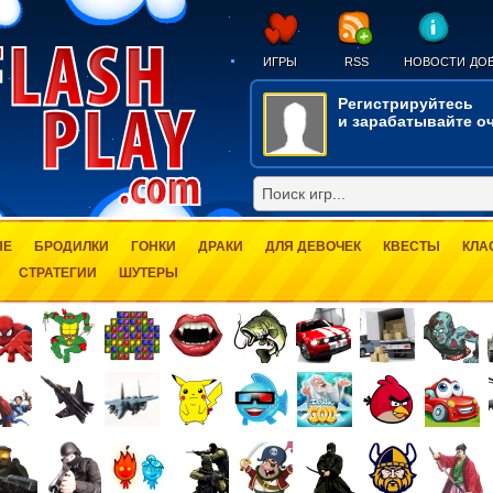
ИГРЫ
RSS
НОВОСТИ
ДОБ
Регистрируйтесь
и зарабатывайте оч
ЫЕ
БРОДИЛКИ
ГОНКИ
ДРАКИ
ДЛЯ ДЕВОЧЕК
КВЕСТЫ
КЛА
СТРАТЕГИИ
ШУТЕРЫ