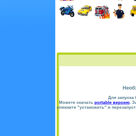
Необ
Для запуска 
Можете скачать
portable версию
. 
кликните "установить" и перезапус