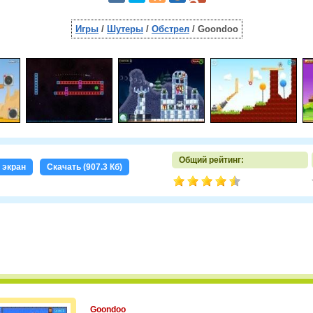
Игры
/
Шутеры
/
Обстрел
/ Goondoo
Общий рейтинг:
 экран
Скачать (907.3 Кб)
Goondoo