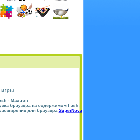
 игры
ash -
Maxtron
пуска браузера на содержимом flash,
 расширение для браузера
SuperNova