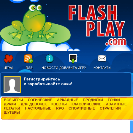
ИГРЫ
RSS
НОВОСТИ
ДОБАВИТЬ ИГРУ
КОНТАКТЫ
Регистрируйтесь
и зарабатывайте очки!
ВСЕ ИГРЫ
ЛОГИЧЕСКИЕ
АРКАДНЫЕ
БРОДИЛКИ
ГОНКИ
ДРАКИ
ДЛЯ ДЕВОЧЕК
КВЕСТЫ
КЛАССИЧЕСКИЕ
АЗАРТНЫЕ
ЛЕТАЛКИ
НАСТОЛЬНЫЕ
RPG
СПОРТИВНЫЕ
СТРАТЕГИИ
ШУТЕРЫ