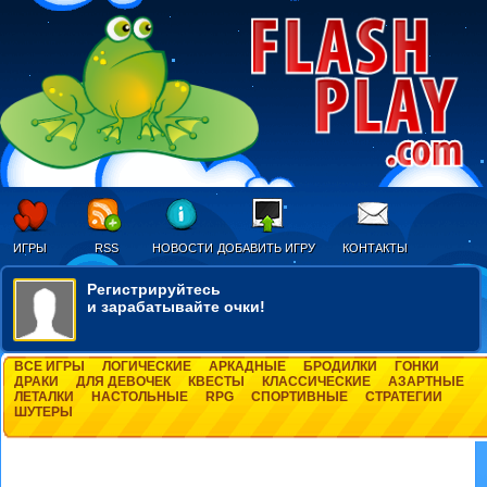
ИГРЫ
RSS
НОВОСТИ
ДОБАВИТЬ ИГРУ
КОНТАКТЫ
Регистрируйтесь
и зарабатывайте очки!
ВСЕ ИГРЫ
ЛОГИЧЕСКИЕ
АРКАДНЫЕ
БРОДИЛКИ
ГОНКИ
ДРАКИ
ДЛЯ ДЕВОЧЕК
КВЕСТЫ
КЛАССИЧЕСКИЕ
АЗАРТНЫЕ
ЛЕТАЛКИ
НАСТОЛЬНЫЕ
RPG
СПОРТИВНЫЕ
СТРАТЕГИИ
ШУТЕРЫ