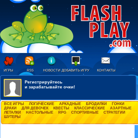
ИГРЫ
RSS
НОВОСТИ
ДОБАВИТЬ ИГРУ
КОНТАКТЫ
Регистрируйтесь
и зарабатывайте очки!
ВСЕ ИГРЫ
ЛОГИЧЕСКИЕ
АРКАДНЫЕ
БРОДИЛКИ
ГОНКИ
ДРАКИ
ДЛЯ ДЕВОЧЕК
КВЕСТЫ
КЛАССИЧЕСКИЕ
АЗАРТНЫЕ
ЛЕТАЛКИ
НАСТОЛЬНЫЕ
RPG
СПОРТИВНЫЕ
СТРАТЕГИИ
ШУТЕРЫ