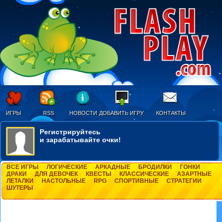
ИГРЫ
RSS
НОВОСТИ
ДОБАВИТЬ ИГРУ
КОНТАКТЫ
Регистрируйтесь
и зарабатывайте очки!
ВСЕ ИГРЫ
ЛОГИЧЕСКИЕ
АРКАДНЫЕ
БРОДИЛКИ
ГОНКИ
ДРАКИ
ДЛЯ ДЕВОЧЕК
КВЕСТЫ
КЛАССИЧЕСКИЕ
АЗАРТНЫЕ
ЛЕТАЛКИ
НАСТОЛЬНЫЕ
RPG
СПОРТИВНЫЕ
СТРАТЕГИИ
ШУТЕРЫ