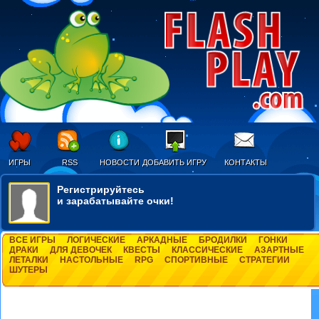
ИГРЫ
RSS
НОВОСТИ
ДОБАВИТЬ ИГРУ
КОНТАКТЫ
Регистрируйтесь
и зарабатывайте очки!
ВСЕ ИГРЫ
ЛОГИЧЕСКИЕ
АРКАДНЫЕ
БРОДИЛКИ
ГОНКИ
ДРАКИ
ДЛЯ ДЕВОЧЕК
КВЕСТЫ
КЛАССИЧЕСКИЕ
АЗАРТНЫЕ
ЛЕТАЛКИ
НАСТОЛЬНЫЕ
RPG
СПОРТИВНЫЕ
СТРАТЕГИИ
ШУТЕРЫ