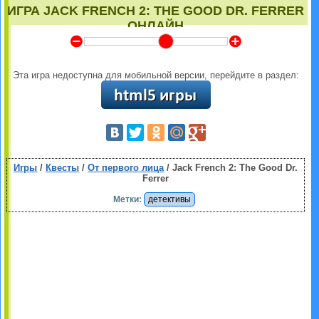
ИГРА JACK FRENCH 2: THE GOOD DR. FERRER
ОНЛАЙН
Y
Z
Эта игра недоступна для мобильной версии, перейдите в раздел:
Игры
/
Квесты
/
От первого лица
/ Jack French 2: The Good Dr.
Ferrer
Метки:
детективы