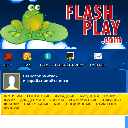
ИГРЫ
RSS
НОВОСТИ
ДОБАВИТЬ ИГРУ
КОНТАКТЫ
Регистрируйтесь
и зарабатывайте очки!
ВСЕ ИГРЫ
ЛОГИЧЕСКИЕ
АРКАДНЫЕ
БРОДИЛКИ
ГОНКИ
ДРАКИ
ДЛЯ ДЕВОЧЕК
КВЕСТЫ
КЛАССИЧЕСКИЕ
АЗАРТНЫЕ
ЛЕТАЛКИ
НАСТОЛЬНЫЕ
RPG
СПОРТИВНЫЕ
СТРАТЕГИИ
ШУТЕРЫ