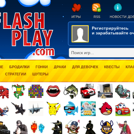
ИГРЫ
RSS
НОВОСТИ
ДОБ
Регистрируйтесь
и зарабатывайте оч
ЫЕ
БРОДИЛКИ
ГОНКИ
ДРАКИ
ДЛЯ ДЕВОЧЕК
КВЕСТЫ
КЛА
СТРАТЕГИИ
ШУТЕРЫ