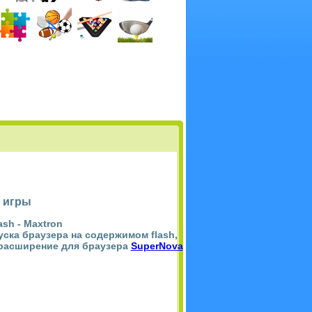
 игры
ash -
Maxtron
пуска браузера на содержимом flash,
 расширение для браузера
SuperNova