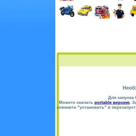
Необ
Для запуска 
Можете скачать
portable версию
. 
кликните "установить" и перезапус