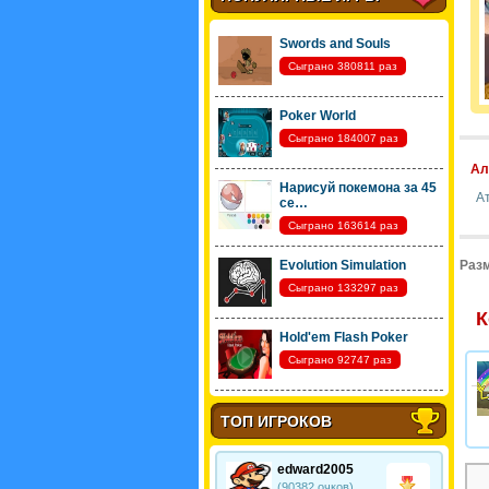
Swords and Souls
Сыграно 380811 раз
Poker World
Сыграно 184007 раз
Ал
Нарисуй покемона за 45
А
се…
Сыграно 163614 раз
Evolution Simulation
Разм
Сыграно 133297 раз
К
Hold'em Flash Poker
Сыграно 92747 раз
ТОП ИГРОКОВ
edward2005
(90382 очков)