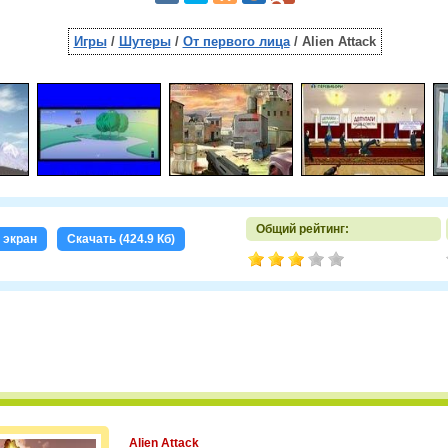
Игры
/
Шутеры
/
От первого лица
/ Alien Attack
Общий рейтинг:
 экран
Скачать (424.9 Кб)
Alien Attack