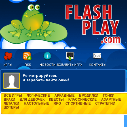
ИГРЫ
RSS
НОВОСТИ
ДОБАВИТЬ ИГРУ
КОНТАКТЫ
Регистрируйтесь
и зарабатывайте очки!
ВСЕ ИГРЫ
ЛОГИЧЕСКИЕ
АРКАДНЫЕ
БРОДИЛКИ
ГОНКИ
ДРАКИ
ДЛЯ ДЕВОЧЕК
КВЕСТЫ
КЛАССИЧЕСКИЕ
АЗАРТНЫЕ
ЛЕТАЛКИ
НАСТОЛЬНЫЕ
RPG
СПОРТИВНЫЕ
СТРАТЕГИИ
ШУТЕРЫ