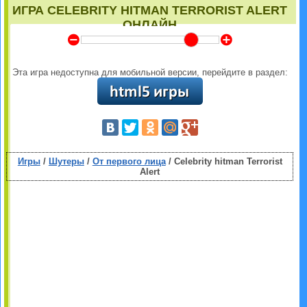
ИГРА CELEBRITY HITMAN TERRORIST ALERT
ОНЛАЙН
Y
Z
Эта игра недоступна для мобильной версии, перейдите в раздел:
Игры
/
Шутеры
/
От первого лица
/ Celebrity hitman Terrorist
Alert