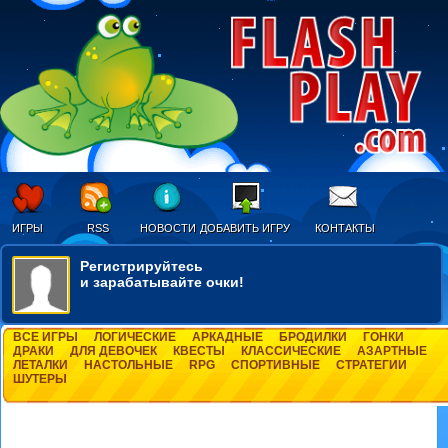
ИГРЫ
RSS
НОВОСТИ
ДОБАВИТЬ ИГРУ
КОНТАКТЫ
Регистрируйтесь
и зарабатывайте очки!
ВСЕ ИГРЫ
ЛОГИЧЕСКИЕ
АРКАДНЫЕ
БРОДИЛКИ
ГОНКИ
ДРАКИ
ДЛЯ ДЕВОЧЕК
КВЕСТЫ
КЛАССИЧЕСКИЕ
АЗАРТНЫЕ
ЛЕТАЛКИ
НАСТОЛЬНЫЕ
RPG
СПОРТИВНЫЕ
СТРАТЕГИИ
ШУТЕРЫ