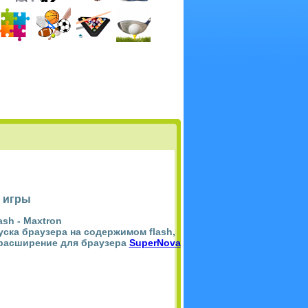
 игры
ash -
Maxtron
пуска браузера на содержимом flash,
 расширение для браузера
SuperNova