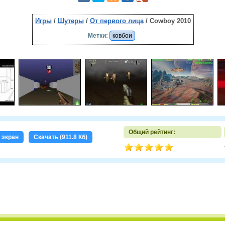
Игры
/
Шутеры
/
От первого лица
/ Cowboy 2010
Метки:
ковбои
Общий рейтинг:
 экран
Скачать (911.8 Кб)