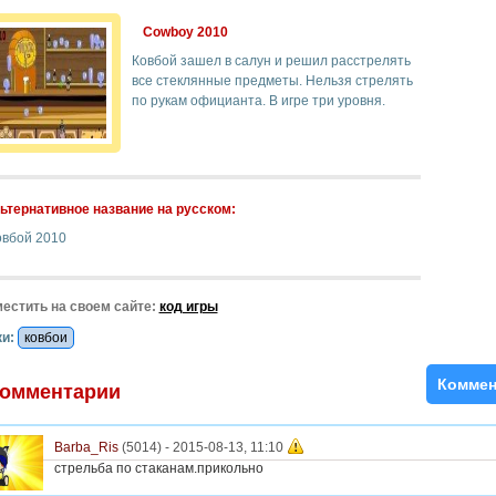
Cowboy 2010
Ковбой зашел в салун и решил расстрелять
все стеклянные предметы. Нельзя стрелять
по рукам официанта. В игре три уровня.
ьтернативное название на русском:
овбой 2010
естить на своем сайте:
код игры
и:
ковбои
Коммен
омментарии
Barba_Ris
(5014) -
2015-08-13, 11:10
стрельба по стаканам.прикольно