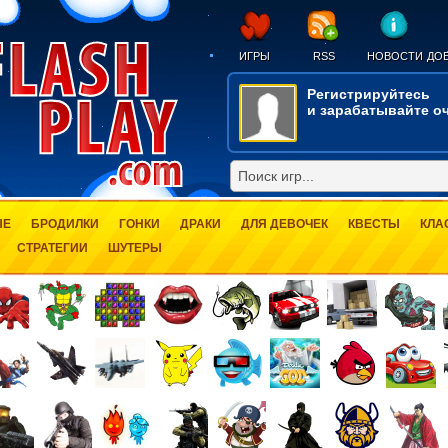
ИГРЫ
RSS
НОВОСТИ
ДОБ
Регистрируйтесь
и зарабатывайте оч
ЫЕ
БРОДИЛКИ
ГОНКИ
ДРАКИ
ДЛЯ ДЕВОЧЕК
КВЕСТЫ
КЛА
СТРАТЕГИИ
ШУТЕРЫ