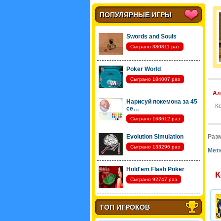
ПОПУЛЯРНЫЕ ИГРЫ
Swords and Souls
Сыграно 380811 раз
Poker World
Сыграно 184007 раз
Ал
Нарисуй покемона за 45
К
се…
Сыграно 163612 раз
Evolution Simulation
Разм
Сыграно 133296 раз
Метк
Hold'em Flash Poker
К
Сыграно 92747 раз
ТОП ИГРОКОВ