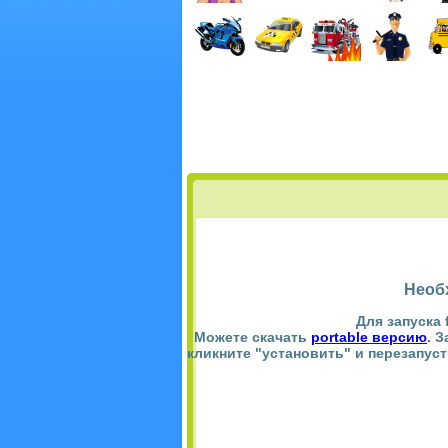
Необ
Для запуска 
Можете скачать
portable версию
. 
кликните "установить" и перезапус