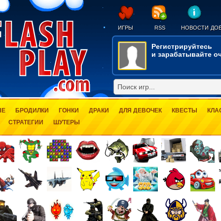
ИГРЫ
RSS
НОВОСТИ
ДОБ
Регистрируйтесь
и зарабатывайте оч
ЫЕ
БРОДИЛКИ
ГОНКИ
ДРАКИ
ДЛЯ ДЕВОЧЕК
КВЕСТЫ
КЛА
СТРАТЕГИИ
ШУТЕРЫ