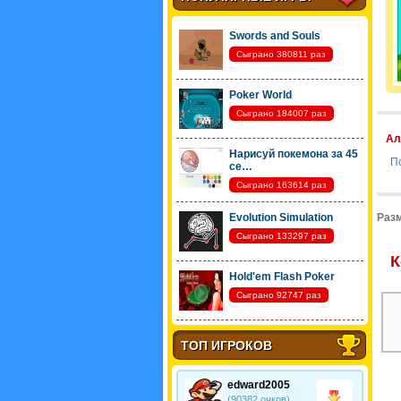
Swords and Souls
Сыграно 380811 раз
Poker World
Сыграно 184007 раз
Ал
Нарисуй покемона за 45
По
се…
Сыграно 163614 раз
Evolution Simulation
Разм
Сыграно 133297 раз
К
Hold'em Flash Poker
Сыграно 92747 раз
ТОП ИГРОКОВ
edward2005
(90382 очков)