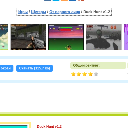
Игры
/
Шутеры
/
От первого лица
/ Duck Hunt v1.2
Общий рейтинг:
 экран
Скачать (315.7 Кб)
Duck Hunt v1.2