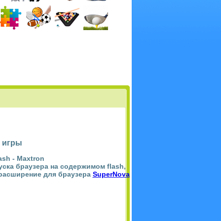
 игры
ash -
Maxtron
пуска браузера на содержимом flash,
 расширение для браузера
SuperNova