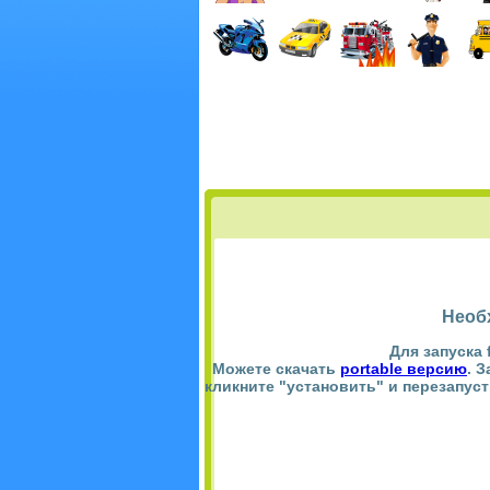
Необ
Для запуска 
Можете скачать
portable версию
. 
кликните "установить" и перезапус