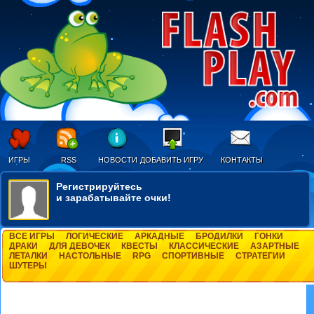
ИГРЫ
RSS
НОВОСТИ
ДОБАВИТЬ ИГРУ
КОНТАКТЫ
Регистрируйтесь
и зарабатывайте очки!
ВСЕ ИГРЫ
ЛОГИЧЕСКИЕ
АРКАДНЫЕ
БРОДИЛКИ
ГОНКИ
ДРАКИ
ДЛЯ ДЕВОЧЕК
КВЕСТЫ
КЛАССИЧЕСКИЕ
АЗАРТНЫЕ
ЛЕТАЛКИ
НАСТОЛЬНЫЕ
RPG
СПОРТИВНЫЕ
СТРАТЕГИИ
ШУТЕРЫ