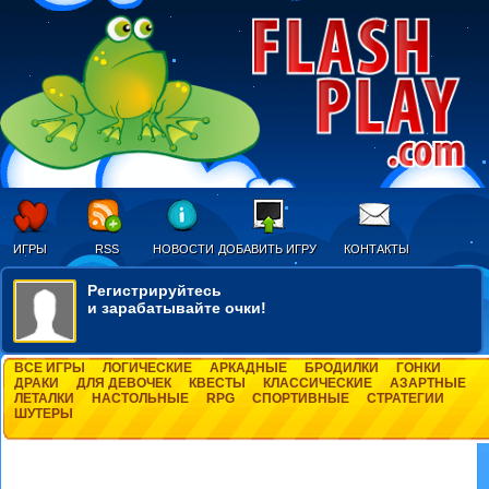
ИГРЫ
RSS
НОВОСТИ
ДОБАВИТЬ ИГРУ
КОНТАКТЫ
Регистрируйтесь
и зарабатывайте очки!
ВСЕ ИГРЫ
ЛОГИЧЕСКИЕ
АРКАДНЫЕ
БРОДИЛКИ
ГОНКИ
ДРАКИ
ДЛЯ ДЕВОЧЕК
КВЕСТЫ
КЛАССИЧЕСКИЕ
АЗАРТНЫЕ
ЛЕТАЛКИ
НАСТОЛЬНЫЕ
RPG
СПОРТИВНЫЕ
СТРАТЕГИИ
ШУТЕРЫ