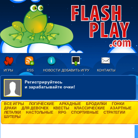
ИГРЫ
RSS
НОВОСТИ
ДОБАВИТЬ ИГРУ
КОНТАКТЫ
Регистрируйтесь
и зарабатывайте очки!
ВСЕ ИГРЫ
ЛОГИЧЕСКИЕ
АРКАДНЫЕ
БРОДИЛКИ
ГОНКИ
ДРАКИ
ДЛЯ ДЕВОЧЕК
КВЕСТЫ
КЛАССИЧЕСКИЕ
АЗАРТНЫЕ
ЛЕТАЛКИ
НАСТОЛЬНЫЕ
RPG
СПОРТИВНЫЕ
СТРАТЕГИИ
ШУТЕРЫ