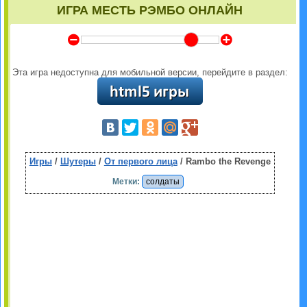
ИГРА МЕСТЬ РЭМБО ОНЛАЙН
Y
Z
Эта игра недоступна для мобильной версии, перейдите в раздел:
Игры
/
Шутеры
/
От первого лица
/ Rambo the Revenge
Метки:
солдаты