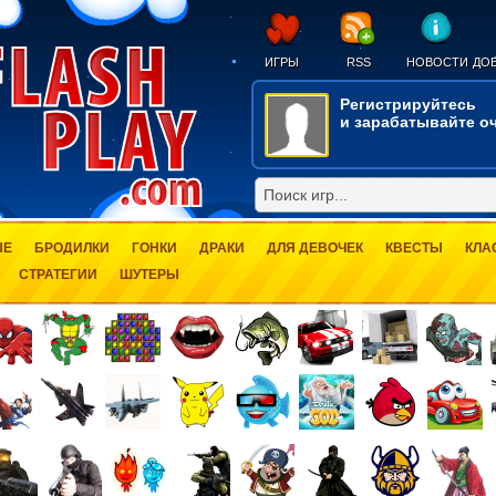
ИГРЫ
RSS
НОВОСТИ
ДОБ
Регистрируйтесь
и зарабатывайте оч
ЫЕ
БРОДИЛКИ
ГОНКИ
ДРАКИ
ДЛЯ ДЕВОЧЕК
КВЕСТЫ
КЛА
СТРАТЕГИИ
ШУТЕРЫ