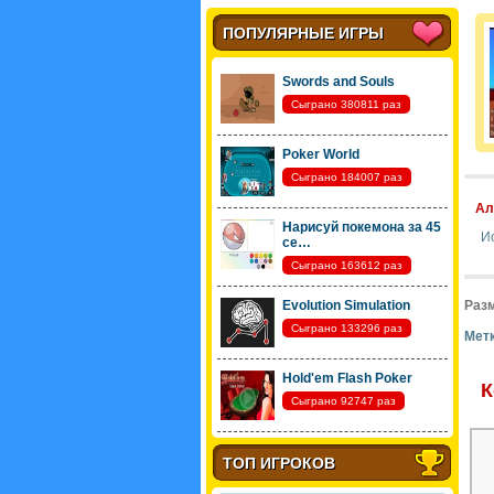
ПОПУЛЯРНЫЕ ИГРЫ
Swords and Souls
Сыграно 380811 раз
Poker World
Сыграно 184007 раз
Ал
Нарисуй покемона за 45
И
се…
Сыграно 163612 раз
Evolution Simulation
Разм
Сыграно 133296 раз
Метк
Hold'em Flash Poker
К
Сыграно 92747 раз
ТОП ИГРОКОВ