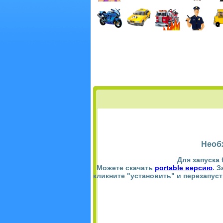
Необ
Для запуска 
Можете скачать
portable версию
. 
кликните "установить" и перезапус