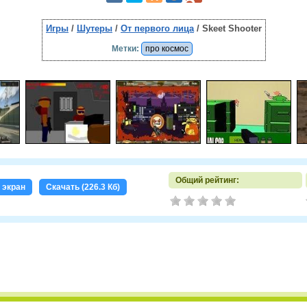
Игры
/
Шутеры
/
От первого лица
/ Skeet Shooter
Метки:
про космос
Общий рейтинг:
 экран
Скачать (226.3 Кб)