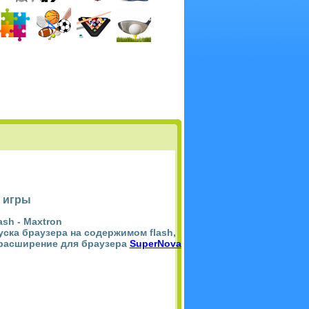
 игры
ash -
Maxtron
пуска браузера на содержимом flash,
 расширение для браузера
SuperNova