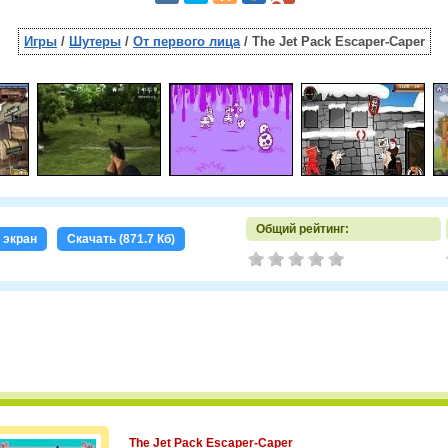
Игры
/
Шутеры
/
От первого лица
/ The Jet Pack Escaper-Caper
Общий рейтинг:
 экран
Скачать (871.7 Кб)
The Jet Pack Escaper-Caper