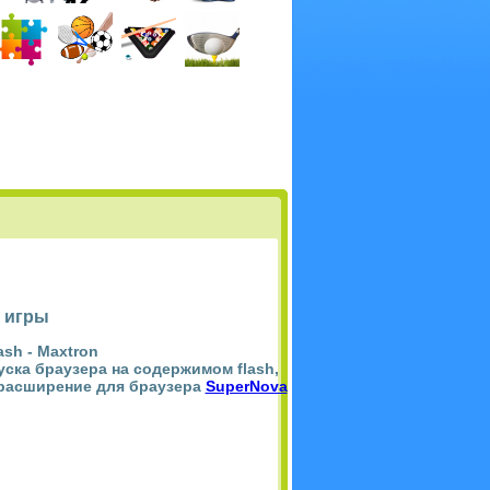
 игры
ash -
Maxtron
пуска браузера на содержимом flash,
 расширение для браузера
SuperNova