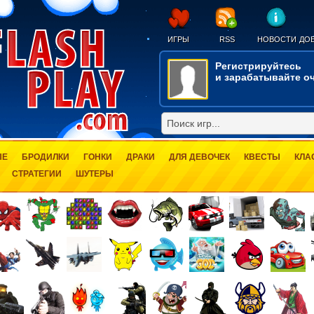
ИГРЫ
RSS
НОВОСТИ
ДОБ
Регистрируйтесь
и зарабатывайте оч
ЫЕ
БРОДИЛКИ
ГОНКИ
ДРАКИ
ДЛЯ ДЕВОЧЕК
КВЕСТЫ
КЛА
СТРАТЕГИИ
ШУТЕРЫ