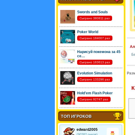
Swords and Souls
Сыграно 380811 раз
Poker World
Сыграно 184007 раз
Ал
Нарисуй покемона за 45
Б
се…
Сыграно 163613 раз
Evolution Simulation
Разм
Сыграно 133296 раз
К
Hold'em Flash Poker
Сыграно 92747 раз
ТОП ИГРОКОВ
edward2005
(90382 очков)