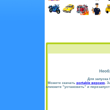
Необ
Для запуска 
Можете скачать
portable версию
. 
кликните "установить" и перезапус