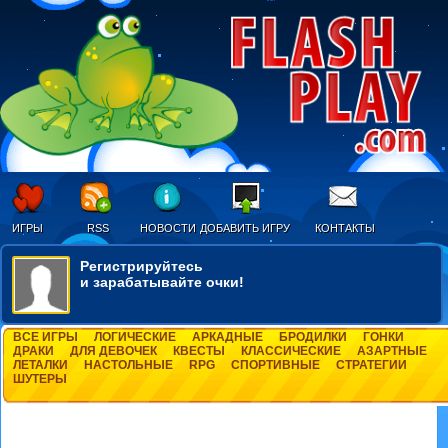
ИГРЫ
RSS
НОВОСТИ
ДОБАВИТЬ ИГРУ
КОНТАКТЫ
Регистрируйтесь
и зарабатывайте очки!
ВСЕ ИГРЫ
ЛОГИЧЕСКИЕ
АРКАДНЫЕ
БРОДИЛКИ
ГОНКИ
ДРАКИ
ДЛЯ ДЕВОЧЕК
КВЕСТЫ
КЛАССИЧЕСКИЕ
АЗАРТНЫЕ
ЛЕТАЛКИ
НАСТОЛЬНЫЕ
RPG
СПОРТИВНЫЕ
СТРАТЕГИИ
ШУТЕРЫ