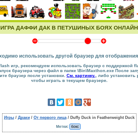
ИГРА ДАФФИ ДАК В ПЕТУШИНЫХ БОЯХ ОНЛАЙН
Y
Z
ходимо использовать другой браузер для отображения
flash игр, рекомендуем использовать браузер с поддержкой fl
Запуск браузера через файл в папке \Bin\Maxthon.exe После за
тите браузер после установки.
См. картинку.
, либо установить
чтобы играть в текущем браузере.
Игры
/
Драки
/
От первого лица
/ Duffy Duck in Featherweight Duck
Метки:
бокс