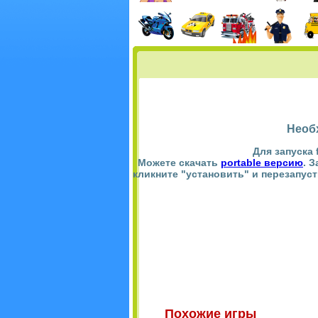
Необ
Для запуска 
Можете скачать
portable версию
. 
кликните "установить" и перезапус
Похожие игры