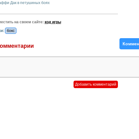
аффи Дак в петушиных боях
естить на своем сайте:
код игры
и:
бокс
Коммен
омментарии