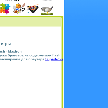
 игры
ash -
Maxtron
пуска браузера на содержимом flash,
 расширение для браузера
SuperNova