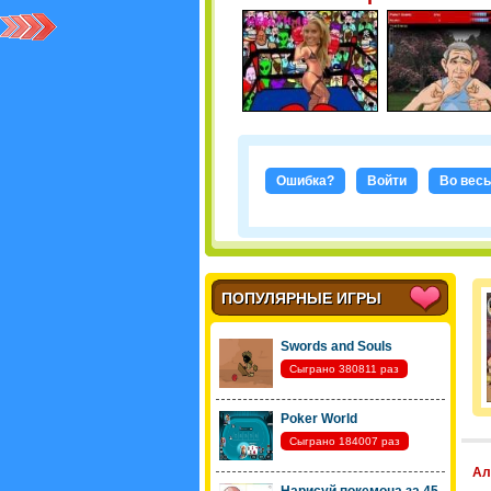
Ошибка?
Войти
Во весь
ПОПУЛЯРНЫЕ ИГРЫ
Swords and Souls
Сыграно 380811 раз
Poker World
Сыграно 184007 раз
Ал