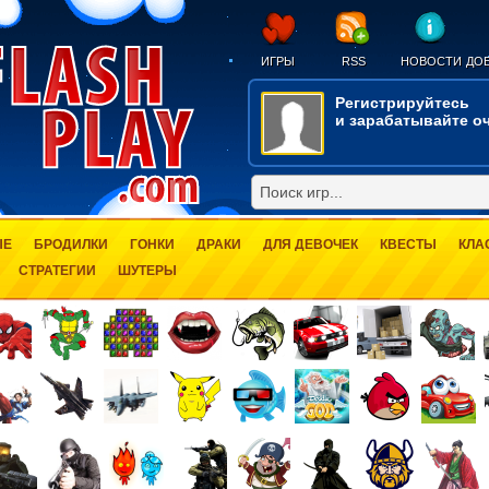
ИГРЫ
RSS
НОВОСТИ
ДОБ
Регистрируйтесь
и зарабатывайте оч
ЫЕ
БРОДИЛКИ
ГОНКИ
ДРАКИ
ДЛЯ ДЕВОЧЕК
КВЕСТЫ
КЛА
СТРАТЕГИИ
ШУТЕРЫ