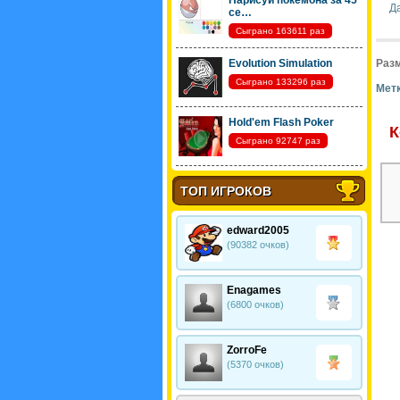
Нарисуй покемона за 45
Д
се…
Сыграно 163611 раз
Evolution Simulation
Разм
Сыграно 133296 раз
Метк
Hold'em Flash Poker
К
Сыграно 92747 раз
ТОП ИГРОКОВ
edward2005
(90382 очков)
Enagames
(6800 очков)
ZorroFe
(5370 очков)