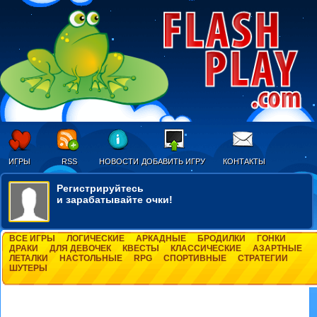
ИГРЫ
RSS
НОВОСТИ
ДОБАВИТЬ ИГРУ
КОНТАКТЫ
Регистрируйтесь
и зарабатывайте очки!
ВСЕ ИГРЫ
ЛОГИЧЕСКИЕ
АРКАДНЫЕ
БРОДИЛКИ
ГОНКИ
ДРАКИ
ДЛЯ ДЕВОЧЕК
КВЕСТЫ
КЛАССИЧЕСКИЕ
АЗАРТНЫЕ
ЛЕТАЛКИ
НАСТОЛЬНЫЕ
RPG
СПОРТИВНЫЕ
СТРАТЕГИИ
ШУТЕРЫ