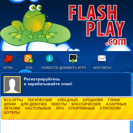
ИГРЫ
RSS
НОВОСТИ
ДОБАВИТЬ ИГРУ
КОНТАКТЫ
Регистрируйтесь
и зарабатывайте очки!
ВСЕ ИГРЫ
ЛОГИЧЕСКИЕ
АРКАДНЫЕ
БРОДИЛКИ
ГОНКИ
ДРАКИ
ДЛЯ ДЕВОЧЕК
КВЕСТЫ
КЛАССИЧЕСКИЕ
АЗАРТНЫЕ
ЛЕТАЛКИ
НАСТОЛЬНЫЕ
RPG
СПОРТИВНЫЕ
СТРАТЕГИИ
ШУТЕРЫ