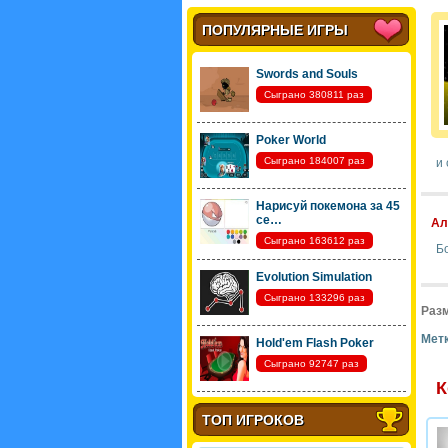
ПОПУЛЯРНЫЕ ИГРЫ
Swords and Souls
Сыграно 380811 раз
Poker World
Сыграно 184007 раз
и 
Нарисуй покемона за 45
се…
Ал
Сыграно 163612 раз
Б
Evolution Simulation
Сыграно 133296 раз
Разм
Метк
Hold'em Flash Poker
Сыграно 92747 раз
К
ТОП ИГРОКОВ