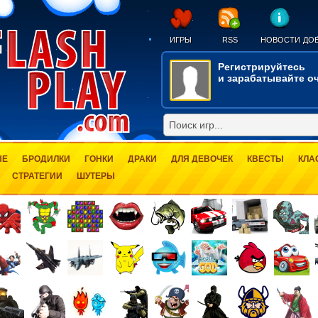
ИГРЫ
RSS
НОВОСТИ
ДОБ
Регистрируйтесь
и зарабатывайте оч
ЫЕ
БРОДИЛКИ
ГОНКИ
ДРАКИ
ДЛЯ ДЕВОЧЕК
КВЕСТЫ
КЛА
СТРАТЕГИИ
ШУТЕРЫ