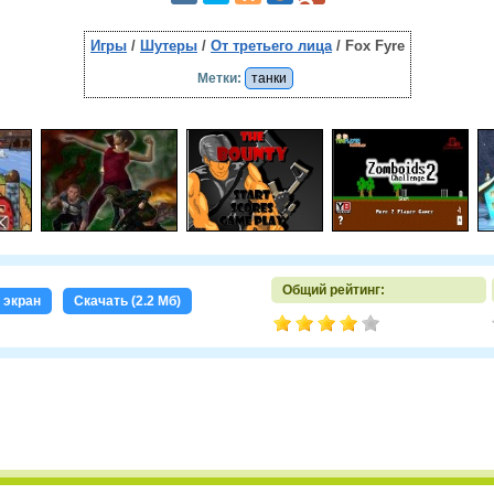
Игры
/
Шутеры
/
От третьего лица
/ Fox Fyre
Метки:
танки
Общий рейтинг:
 экран
Скачать (2.2 Мб)