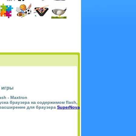
 игры
ash -
Maxtron
пуска браузера на содержимом flash,
 расширение для браузера
SuperNova