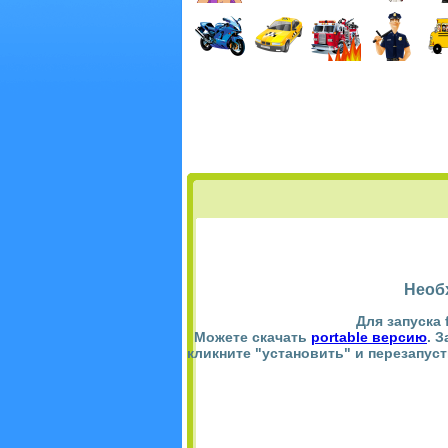
Необ
Для запуска 
Можете скачать
portable версию
. 
кликните "установить" и перезапус