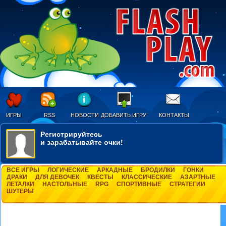
ИГРЫ
RSS
НОВОСТИ
ДОБАВИТЬ ИГРУ
КОНТАКТЫ
Регистрируйтесь
и зарабатывайте очки!
ВСЕ ИГРЫ
ЛОГИЧЕСКИЕ
АРКАДНЫЕ
БРОДИЛКИ
ГОНКИ
ДРАКИ
ДЛЯ ДЕВОЧЕК
КВЕСТЫ
КЛАССИЧЕСКИЕ
АЗАРТНЫЕ
ЛЕТАЛКИ
НАСТОЛЬНЫЕ
RPG
СПОРТИВНЫЕ
СТРАТЕГИИ
ШУТЕРЫ