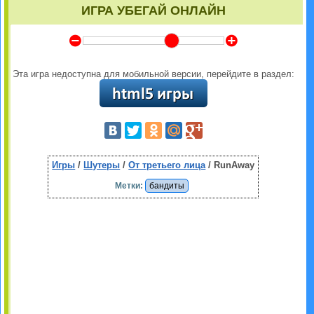
ИГРА УБЕГАЙ ОНЛАЙН
Y
Z
Эта игра недоступна для мобильной версии, перейдите в раздел:
Игры
/
Шутеры
/
От третьего лица
/ RunAway
Метки:
бандиты