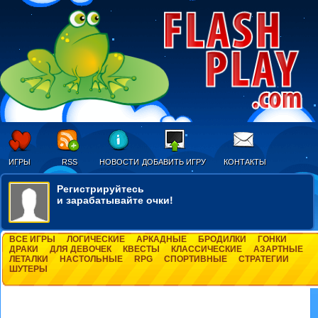
ИГРЫ
RSS
НОВОСТИ
ДОБАВИТЬ ИГРУ
КОНТАКТЫ
Регистрируйтесь
и зарабатывайте очки!
ВСЕ ИГРЫ
ЛОГИЧЕСКИЕ
АРКАДНЫЕ
БРОДИЛКИ
ГОНКИ
ДРАКИ
ДЛЯ ДЕВОЧЕК
КВЕСТЫ
КЛАССИЧЕСКИЕ
АЗАРТНЫЕ
ЛЕТАЛКИ
НАСТОЛЬНЫЕ
RPG
СПОРТИВНЫЕ
СТРАТЕГИИ
ШУТЕРЫ