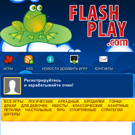
ИГРЫ
RSS
НОВОСТИ
ДОБАВИТЬ ИГРУ
КОНТАКТЫ
Регистрируйтесь
и зарабатывайте очки!
ВСЕ ИГРЫ
ЛОГИЧЕСКИЕ
АРКАДНЫЕ
БРОДИЛКИ
ГОНКИ
ДРАКИ
ДЛЯ ДЕВОЧЕК
КВЕСТЫ
КЛАССИЧЕСКИЕ
АЗАРТНЫЕ
ЛЕТАЛКИ
НАСТОЛЬНЫЕ
RPG
СПОРТИВНЫЕ
СТРАТЕГИИ
ШУТЕРЫ