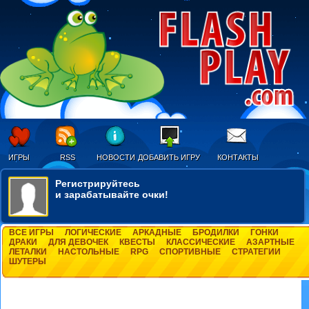
ИГРЫ
RSS
НОВОСТИ
ДОБАВИТЬ ИГРУ
КОНТАКТЫ
Регистрируйтесь
и зарабатывайте очки!
ВСЕ ИГРЫ
ЛОГИЧЕСКИЕ
АРКАДНЫЕ
БРОДИЛКИ
ГОНКИ
ДРАКИ
ДЛЯ ДЕВОЧЕК
КВЕСТЫ
КЛАССИЧЕСКИЕ
АЗАРТНЫЕ
ЛЕТАЛКИ
НАСТОЛЬНЫЕ
RPG
СПОРТИВНЫЕ
СТРАТЕГИИ
ШУТЕРЫ