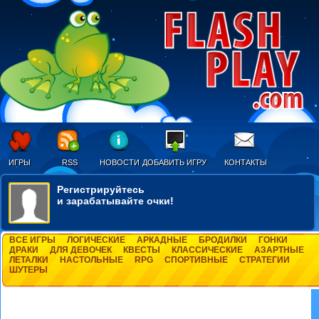
ИГРЫ
RSS
НОВОСТИ
ДОБАВИТЬ ИГРУ
КОНТАКТЫ
Регистрируйтесь
и зарабатывайте очки!
ВСЕ ИГРЫ
ЛОГИЧЕСКИЕ
АРКАДНЫЕ
БРОДИЛКИ
ГОНКИ
ДРАКИ
ДЛЯ ДЕВОЧЕК
КВЕСТЫ
КЛАССИЧЕСКИЕ
АЗАРТНЫЕ
ЛЕТАЛКИ
НАСТОЛЬНЫЕ
RPG
СПОРТИВНЫЕ
СТРАТЕГИИ
ШУТЕРЫ