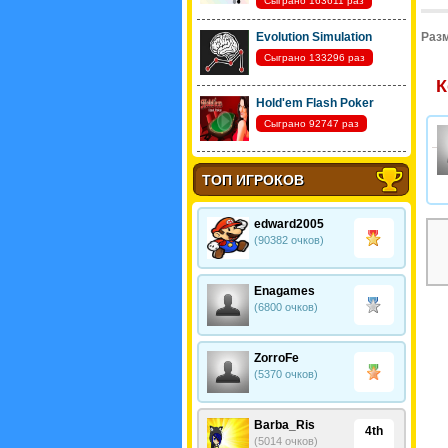
Сыграно 163611 раз
Evolution Simulation
Разм
Сыграно 133296 раз
К
Hold'em Flash Poker
Сыграно 92747 раз
ТОП ИГРОКОВ
edward2005
(90382 очков)
Enagames
(6800 очков)
ZorroFe
(5370 очков)
Barba_Ris
4th
(5014 очков)