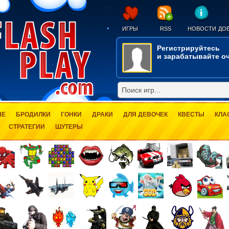
ИГРЫ
RSS
НОВОСТИ
ДОБ
Регистрируйтесь
и зарабатывайте оч
ЫЕ
БРОДИЛКИ
ГОНКИ
ДРАКИ
ДЛЯ ДЕВОЧЕК
КВЕСТЫ
КЛА
СТРАТЕГИИ
ШУТЕРЫ