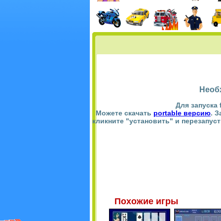
Необ
Для запуска 
Можете скачать
portable версию
. 
кликните "установить" и перезапус
Похожие игры