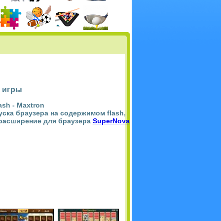
 игры
ash -
Maxtron
пуска браузера на содержимом flash,
 расширение для браузера
SuperNova