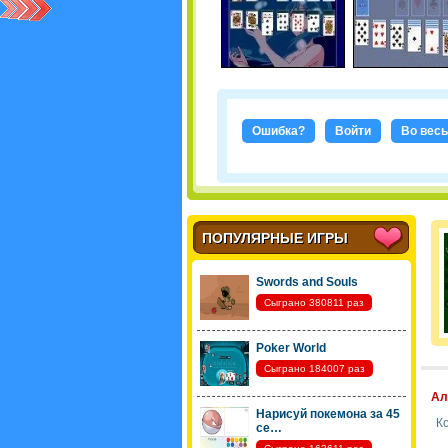
Ошибка?
Войти
Во весь
ПОПУЛЯРНЫЕ ИГРЫ
Swords and Souls
Сыграно 380811 раз
Poker World
Сыграно 184007 раз
Ал
Нарисуй покемона за 45
К
се…